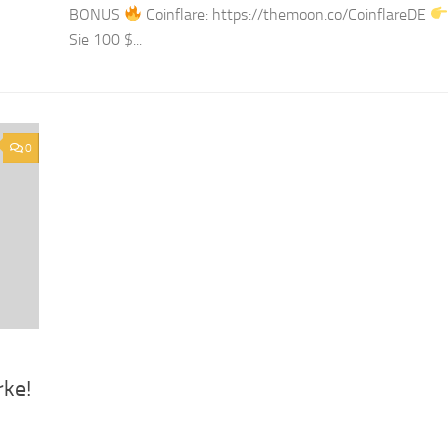
BONUS
Coinflare: https://themoon.co/CoinflareDE
Sie 100 $...
0
rke!