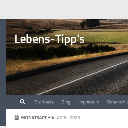
Unter dem Inhalt
Zum
Inhalt
springen
Lebens-Tipp's
Startseite
Blog
Impressum
Datenschu
MONATSARCHIV:
APRIL 2025