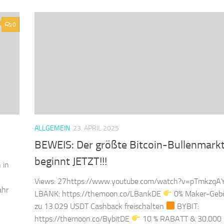
0
ALLGEMEIN
23. APRIL 2025
BEWEIS: Der größte Bitcoin-Bullenmark
beginnt JETZT!!!
 in
Views: 27https://www.youtube.com/watch?v=pTmkzqA
ahr
LBANK: https://themoon.co/LBankDE
0% Maker-Gebü
zu 13.029 USDT Cashback freischalten
BYBIT:
https://themoon.co/BybitDE
10 % RABATT & 30.000