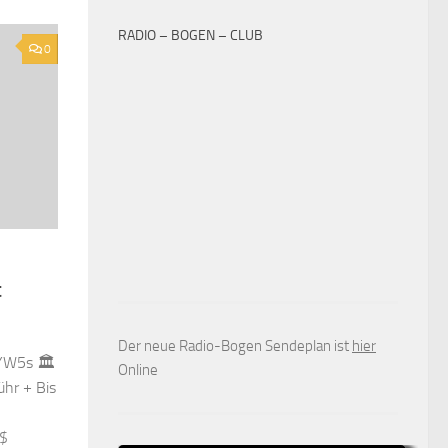
RADIO – BOGEN – CLUB
0
t
Der neue Radio-Bogen Sendeplan ist
hier
YW5s 🏛
Online
hr + Bis
 $