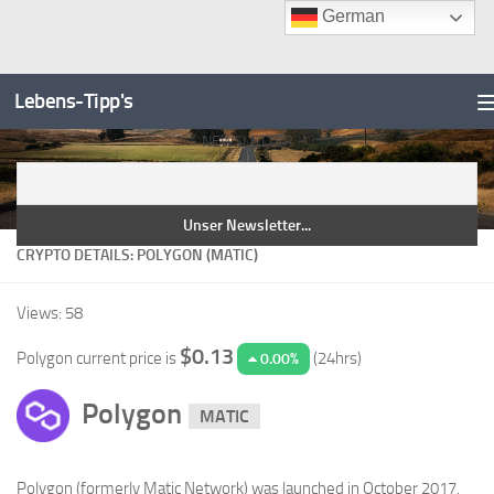
German
Unter dem Inhalt
Zum
Inhalt
Lebens-Tipp's
springen
NEWSLETTER
CRYPTO DETAILS: POLYGON (MATIC)
Views: 58
$0.13
Polygon current price is
(24hrs)
0.00%
Polygon
MATIC
Polygon (formerly Matic Network) was launched in October 2017.