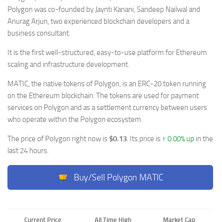
Polygon was co-founded by Jaynti Kanani, Sandeep Nailwal and
Anurag Arjun, two experienced blockchain developers and a
business consultant.
It is the first well-structured, easy-to-use platform for Ethereum
scaling and infrastructure development.
MATIC, the native tokens of Polygon, is an ERC-20 token running
on the Ethereum blockchain. The tokens are used for payment
services on Polygon and as a settlement currency between users
who operate within the Polygon ecosystem.
The price of Polygon right now is
$0.13
. Its price is
↑ 0.00% up
in the
last 24 hours.
Buy/Sell Polygon MATIC
Current Price
All Time High
Market Cap