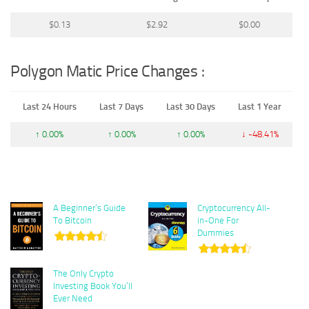
$0.13
$2.92
$0.00
Polygon Matic Price Changes :
Last 24 Hours
Last 7 Days
Last 30 Days
Last 1 Year
↑ 0.00%
↑ 0.00%
↑ 0.00%
↓ -48.41%
A Beginner’s Guide
Cryptocurrency All-
To Bitcoin
in-One For
Dummies
The Only Crypto
Investing Book You’ll
Ever Need