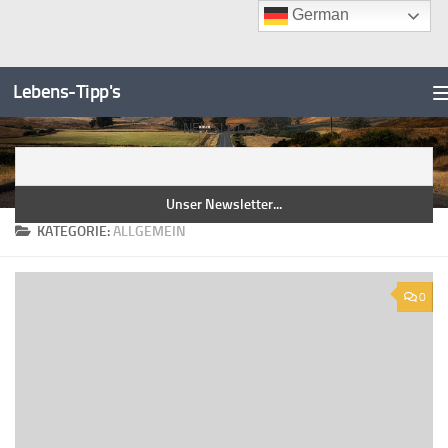
German
Unter dem Inhalt
Zum
Inhalt
Lebens-Tipp's
springen
NEWSLETTER
KATEGORIE:
ALLGEMEIN
0