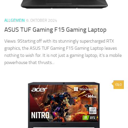
ALLGEMEIN
6. OKTOBER 2024
ASUS TUF Gaming F15 Gaming Laptop
Views: 9Starting off with its stunningly supercharged RTX
graphics, the ASUS TUF Gaming F15 Gaming Laptop leaves
nothing to wish for. It is not just a gaming laptop; it’s a mobile
powerhouse that thrusts...
0