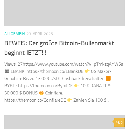
ALLGEMEIN
23. APRIL 2025
BEWEIS: Der größte Bitcoin-Bullenmarkt
beginnt JETZT!!!
Views: 27https://www.youtube.com/watch?v=pTmkzqAYW5s
🏛 LBANK: https://themoon.co/LBankDE
0% Maker-
Gebühr + Bis zu 13.029 USDT Cashback freischalten
BYBIT: https://themoon.co/BybitDE
10 % RABATT &
30.000 $ BONUS
Coinflare:
https://themoon.co/CoinflareDE
Zahlen Sie 100 $...
0